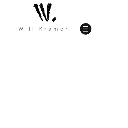
W i l l K r a m e r